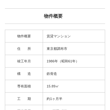
物件概要
物件概要
賃貸マンション
住 所
東京都調布市
竣工年月
1986年（昭和61年）
構 造
鉄骨造
専有面積
15.89㎡
工 期
約1ヶ月半