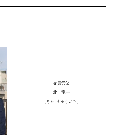
売買営業
北 竜一
（きた りゅういち）