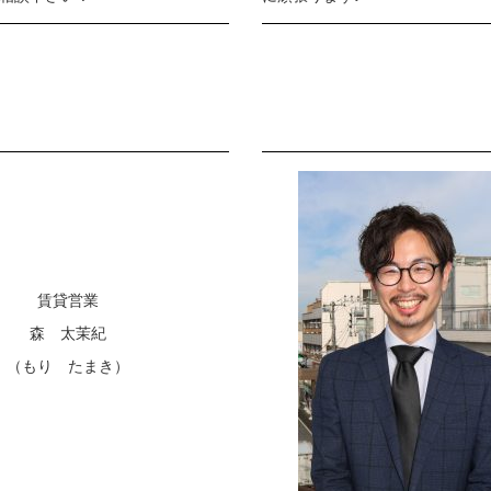
賃貸営業
森 太茉紀
（もり たまき）