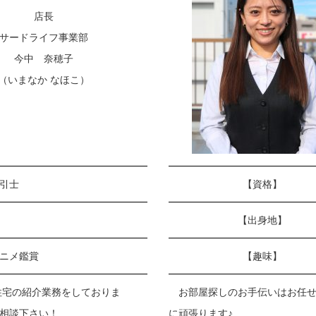
店長
サードライフ事業部
今中 奈穂子
（いまなか なほこ）
引士
【資格】
【出身地】
ニメ鑑賞
【趣味】
住宅の紹介業務をしておりま
お部屋探しのお手伝いはお任せ下
相談下さい！
に頑張ります♪