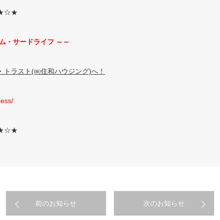
★☆★
ム・サードライフ ～～
トラスト(㈱住和ハウジング)へ！
cess/
★☆★
前のお知らせ
次のお知らせ